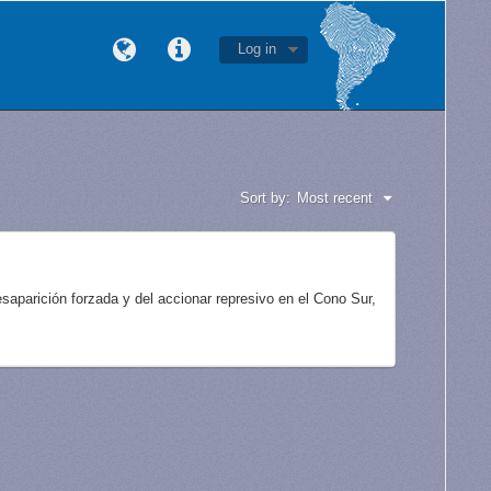
Log in
Sort by:
Most recent
aparición forzada y del accionar represivo en el Cono Sur,