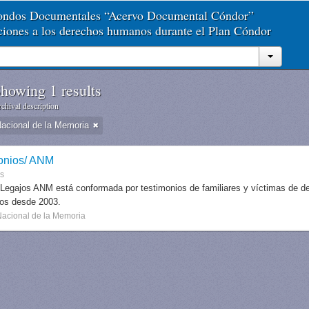
Fondos Documentales “Acervo Documental Cóndor”
aciones a los derechos humanos durante el Plan Cóndor
howing 1 results
chival description
Nacional de la Memoria
onios/ ANM
es
 Legajos ANM está conformada por testimonios de familiares y víctimas de des
dos desde 2003.
Nacional de la Memoria