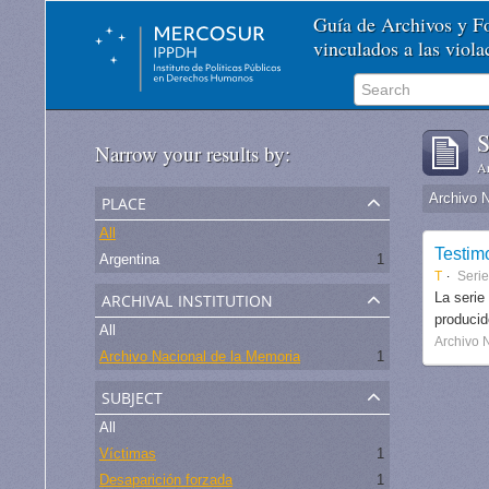
Guía de Archivos y 
vinculados a las viol
S
Narrow your results by:
Ar
place
Archivo 
All
Testim
Argentina
1
T
Seri
archival institution
La serie
produci
All
Archivo 
Archivo Nacional de la Memoria
1
subject
All
Víctimas
1
Desaparición forzada
1