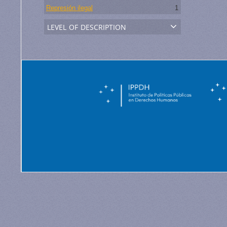
Represión ilegal
1
level of description