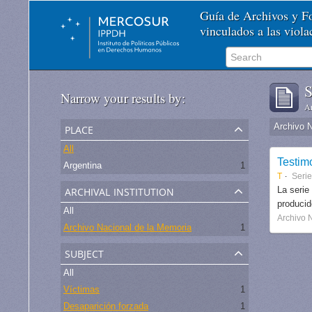
Guía de Archivos y 
vinculados a las viol
S
Narrow your results by:
Ar
place
Archivo 
All
Testim
Argentina
1
T
Seri
archival institution
La serie
produci
All
Archivo 
Archivo Nacional de la Memoria
1
subject
All
Víctimas
1
Desaparición forzada
1