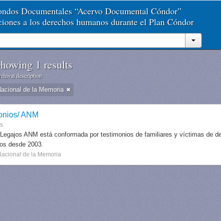
Fondos Documentales “Acervo Documental Cóndor”
aciones a los derechos humanos durante el Plan Cóndor
howing 1 results
chival description
Nacional de la Memoria
onios/ ANM
es
 Legajos ANM está conformada por testimonios de familiares y víctimas de des
dos desde 2003.
Nacional de la Memoria