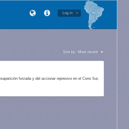
Log in
Sort by:
Most recent
aparición forzada y del accionar represivo en el Cono Sur,