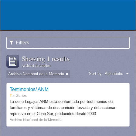
Filters
Showing 1 results
Archival description
Sort by:
Alphabetic
Archivo Nacional de la Memoria
Testimonios/ ANM
T
Series
La serie Legajos ANM está conformada por testimonios de
familiares y víctimas de desaparición forzada y del accionar
represivo en el Cono Sur, producidos desde 2003.
Archivo Nacional de la Memoria