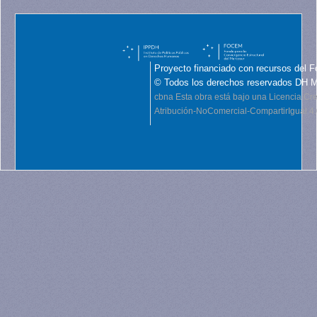
Proyecto financiado con recursos del F
© Todos los derechos reservados DH 
cbna
Esta obra está bajo una Licencia C
Atribución-NoComercial-CompartirIgual 4.0