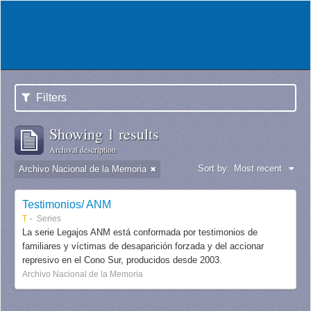
Filters
Showing 1 results
Archival description
Sort by:
Most recent
Archivo Nacional de la Memoria
Testimonios/ ANM
T
Series
La serie Legajos ANM está conformada por testimonios de
familiares y víctimas de desaparición forzada y del accionar
represivo en el Cono Sur, producidos desde 2003.
Archivo Nacional de la Memoria