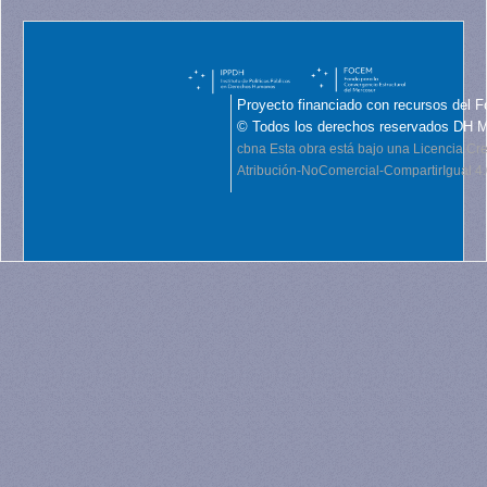
Proyecto financiado con recursos del F
© Todos los derechos reservados DH 
cbna
Esta obra está bajo una Licencia C
Atribución-NoComercial-CompartirIgual 4.0