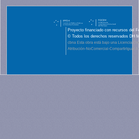
Proyecto financiado con recursos del F
© Todos los derechos reservados DH 
cbna
Esta obra está bajo una Licencia C
Atribución-NoComercial-CompartirIgual 4.0