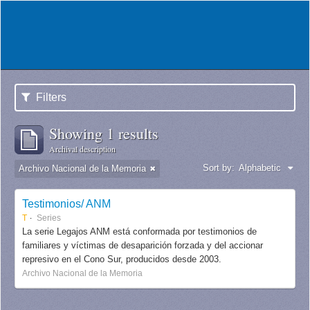
Filters
Showing 1 results
Archival description
Sort by:
Alphabetic
Archivo Nacional de la Memoria
Testimonios/ ANM
T
Series
La serie Legajos ANM está conformada por testimonios de
familiares y víctimas de desaparición forzada y del accionar
represivo en el Cono Sur, producidos desde 2003.
Archivo Nacional de la Memoria