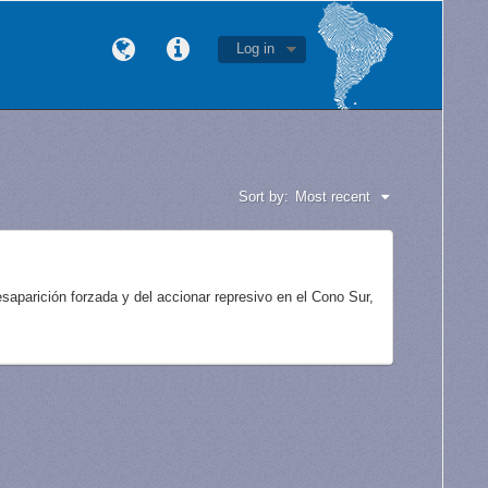
Log in
Sort by:
Most recent
aparición forzada y del accionar represivo en el Cono Sur,