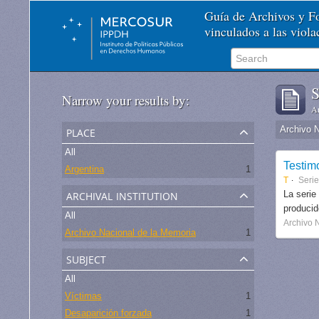
Guía de Archivos y 
vinculados a las viol
S
Narrow your results by:
Ar
place
Archivo 
All
Testim
Argentina
1
T
Seri
archival institution
La serie
produci
All
Archivo 
Archivo Nacional de la Memoria
1
subject
All
Víctimas
1
Desaparición forzada
1