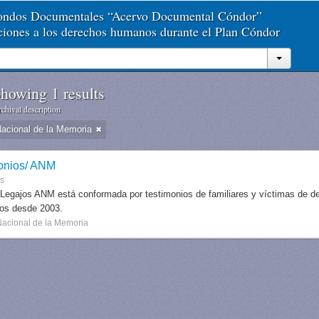
Fondos Documentales “Acervo Documental Cóndor”
aciones a los derechos humanos durante el Plan Cóndor
howing 1 results
chival description
Nacional de la Memoria
onios/ ANM
es
 Legajos ANM está conformada por testimonios de familiares y víctimas de des
dos desde 2003.
Nacional de la Memoria