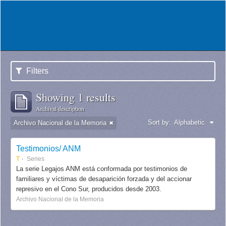
Filters
Showing 1 results
Archival description
Sort by:
Alphabetic
Archivo Nacional de la Memoria
Testimonios/ ANM
T
Series
La serie Legajos ANM está conformada por testimonios de
familiares y víctimas de desaparición forzada y del accionar
represivo en el Cono Sur, producidos desde 2003.
Archivo Nacional de la Memoria