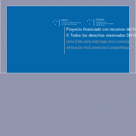
Proyecto financiado con recursos del F
© Todos los derechos reservados DH 
cbna
Esta obra está bajo una Licencia C
Atribución-NoComercial-CompartirIgual 4.0