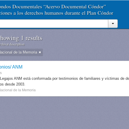
Fondos Documentales “Acervo Documental Cóndor”
aciones a los derechos humanos durante el Plan Cóndor
howing 1 results
chival description
Nacional de la Memoria
onios/ ANM
es
 Legajos ANM está conformada por testimonios de familiares y víctimas de des
dos desde 2003.
Nacional de la Memoria