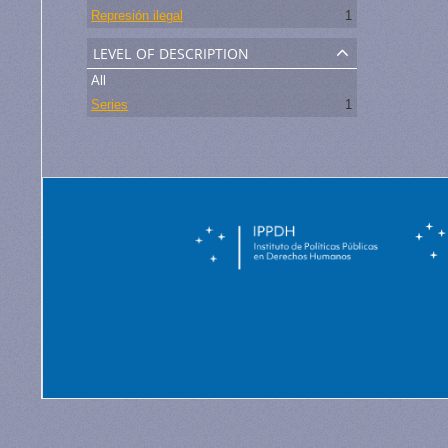
Represión ilegal
1
level of description
All
Series
1