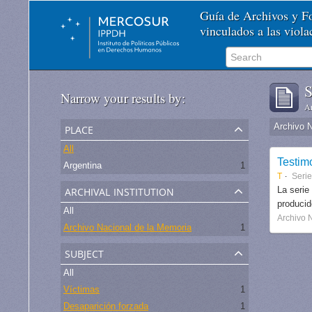
Guía de Archivos y 
vinculados a las viol
S
Narrow your results by:
Ar
place
Archivo 
All
Testim
Argentina
1
T
Seri
archival institution
La serie
produci
All
Archivo 
Archivo Nacional de la Memoria
1
subject
All
Víctimas
1
Desaparición forzada
1