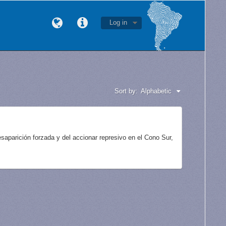
Log in
Sort by:
Alphabetic
aparición forzada y del accionar represivo en el Cono Sur,