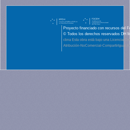
Proyecto financiado con recursos del F
© Todos los derechos reservados DH 
cbna
Esta obra está bajo una Licencia C
Atribución-NoComercial-CompartirIgual 4.0