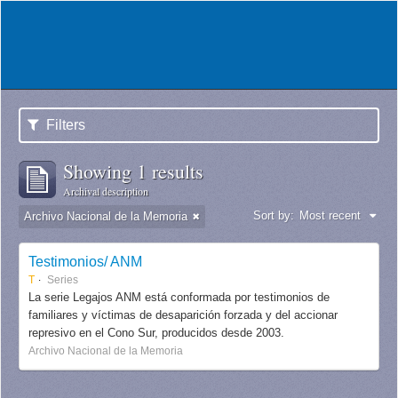
Filters
Showing 1 results
Archival description
Sort by:
Most recent
Archivo Nacional de la Memoria
Testimonios/ ANM
T
Series
La serie Legajos ANM está conformada por testimonios de
familiares y víctimas de desaparición forzada y del accionar
represivo en el Cono Sur, producidos desde 2003.
Archivo Nacional de la Memoria