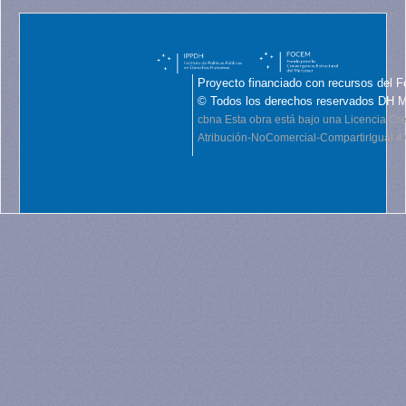
Proyecto financiado con recursos del F
© Todos los derechos reservados DH 
cbna
Esta obra está bajo una Licencia C
Atribución-NoComercial-CompartirIgual 4.0