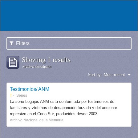
Filters
Showing 1 results
Archival description
Sort by:
Most recent
Testimonios/ ANM
T
Series
La serie Legajos ANM está conformada por testimonios de
familiares y víctimas de desaparición forzada y del accionar
represivo en el Cono Sur, producidos desde 2003.
Archivo Nacional de la Memoria