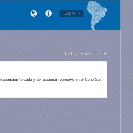
Log in
Sort by:
Most recent
aparición forzada y del accionar represivo en el Cono Sur,