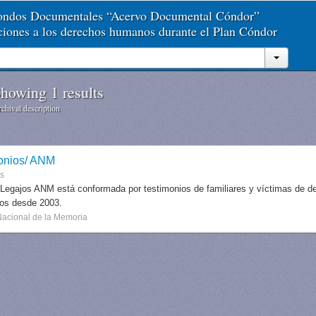
Fondos Documentales “Acervo Documental Cóndor”
aciones a los derechos humanos durante el Plan Cóndor
howing 1 results
chival description
onios/ ANM
es
 Legajos ANM está conformada por testimonios de familiares y víctimas de des
dos desde 2003.
Nacional de la Memoria