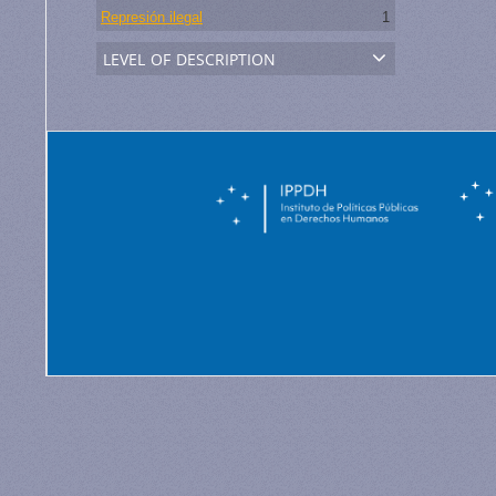
Represión ilegal
1
level of description