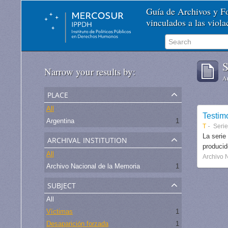
Guía de Archivos y 
vinculados a las viol
S
Narrow your results by:
Ar
place
All
Testim
Argentina
1
T
Seri
archival institution
La serie
produci
All
Archivo 
Archivo Nacional de la Memoria
1
subject
All
Víctimas
1
Desaparición forzada
1