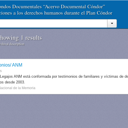
Fondos Documentales “Acervo Documental Cóndor”
aciones a los derechos humanos durante el Plan Cóndor
howing 1 results
chival description
onios/ ANM
es
 Legajos ANM está conformada por testimonios de familiares y víctimas de des
dos desde 2003.
Nacional de la Memoria