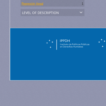
Represión ilegal
1
level of description