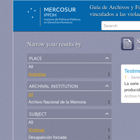
Guía de Archivos y 
vinculados a las viol
S
Narrow your results by:
Ar
place
All
Testim
Argentina
1
T
Seri
archival institution
La serie
produci
All
Archivo 
Archivo Nacional de la Memoria
1
subject
All
Víctimas
1
Desaparición forzada
1