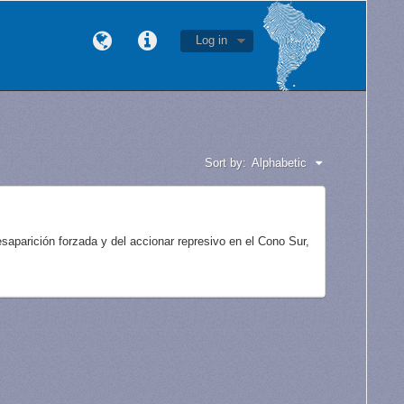
Log in
Sort by:
Alphabetic
aparición forzada y del accionar represivo en el Cono Sur,