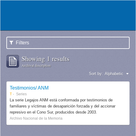
Filters
Showing 1 results
Archival description
Sort by:
Alphabetic
Testimonios/ ANM
T
Series
La serie Legajos ANM está conformada por testimonios de
familiares y víctimas de desaparición forzada y del accionar
represivo en el Cono Sur, producidos desde 2003.
Archivo Nacional de la Memoria