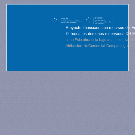
Proyecto financiado con recursos del F
© Todos los derechos reservados DH 
cbna
Esta obra está bajo una Licencia C
Atribución-NoComercial-CompartirIgual 4.0