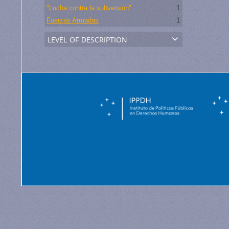
"Lucha contra la subversión"
1
Fuerzas Armadas
1
level of description