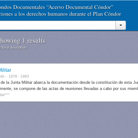
Fondos Documentales “Acervo Documental Cóndor”
aciones a los derechos humanos durante el Plan Cóndor
howing 1 results
chival description
ilitar
nds
1976 - 1983
 de la Junta Militar abarca la documentación desde la constitución de esta J
lmente, se compone de las actas de reuniones llevadas a cabo por sus miem
itar***