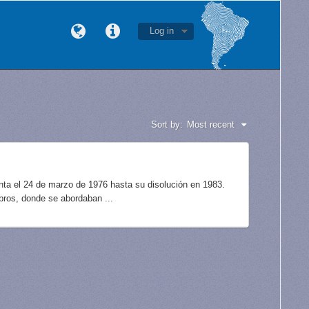
Log in
Sort by:
Most recent
unta el 24 de marzo de 1976 hasta su disolución en 1983.
bros, donde se abordaban ...