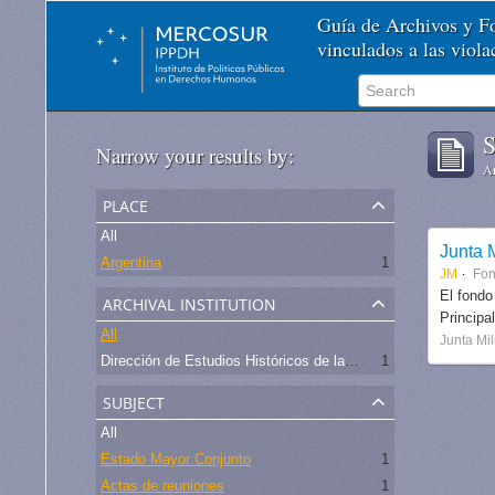
Guía de Archivos y 
vinculados a las viol
S
Narrow your results by:
Ar
place
All
Junta M
Argentina
1
JM
Fo
archival institution
El fondo
Principa
All
Junta Mil
Dirección de Estudios Históricos de la Fuerza Aérea
1
subject
All
Estado Mayor Conjunto
1
Actas de reuniones
1