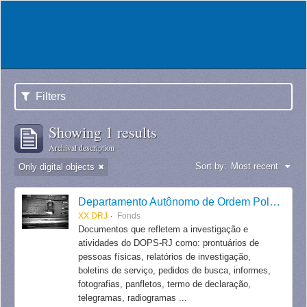
Filters
Showing 1 results
Archival description
Sort by:
Most recent
Only digital objects
Departamento Autônomo de Ordem Política e Social do Estado do Rio de Janeiro
XX DRJ
Fonds
Documentos que refletem a investigação e
atividades do DOPS-RJ como: prontuários de
pessoas físicas, relatórios de investigação,
boletins de serviço, pedidos de busca, informes,
fotografias, panfletos, termo de declaração,
telegramas, radiogramas ...