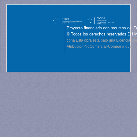
Proyecto financiado con recursos del F
© Todos los derechos reservados DH 
cbna
Esta obra está bajo una Licencia C
Atribución-NoComercial-CompartirIgual 4.0