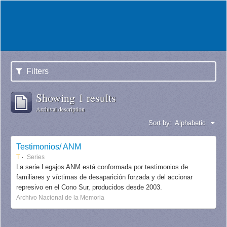
Filters
Showing 1 results
Archival description
Sort by:
Alphabetic
Testimonios/ ANM
T
Series
La serie Legajos ANM está conformada por testimonios de
familiares y víctimas de desaparición forzada y del accionar
represivo en el Cono Sur, producidos desde 2003.
Archivo Nacional de la Memoria