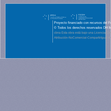
Proyecto financiado con recursos del F
© Todos los derechos reservados DH 
cbna
Esta obra está bajo una Licencia C
Atribución-NoComercial-CompartirIgual 4.0