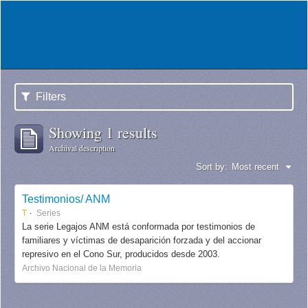
Filters
Showing 1 results
Archival description
Sort by:
Most recent
Testimonios/ ANM
T
Series
La serie Legajos ANM está conformada por testimonios de
familiares y víctimas de desaparición forzada y del accionar
represivo en el Cono Sur, producidos desde 2003.
Archivo Nacional de la Memoria