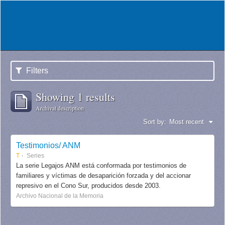
Filters
Showing 1 results
Archival description
Sort by:
Most recent
Testimonios/ ANM
T
Series
La serie Legajos ANM está conformada por testimonios de
familiares y víctimas de desaparición forzada y del accionar
represivo en el Cono Sur, producidos desde 2003.
Archivo Nacional de la Memoria