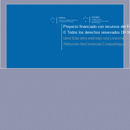
Proyecto financiado con recursos del F
© Todos los derechos reservados DH 
cbna
Esta obra está bajo una Licencia C
Atribución-NoComercial-CompartirIgual 4.0