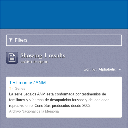
Filters
Showing 1 results
Archival description
Sort by:
Alphabetic
Testimonios/ ANM
T
Series
La serie Legajos ANM está conformada por testimonios de
familiares y víctimas de desaparición forzada y del accionar
represivo en el Cono Sur, producidos desde 2003.
Archivo Nacional de la Memoria