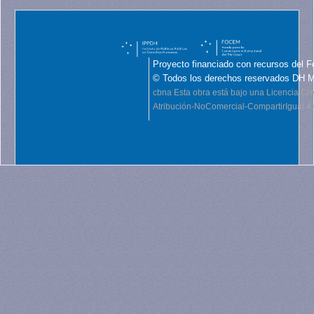
Proyecto financiado con recursos del F
© Todos los derechos reservados DH 
cbna
Esta obra está bajo una Licencia C
Atribución-NoComercial-CompartirIgual 4.0