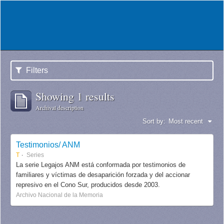
Filters
Showing 1 results
Archival description
Sort by:
Most recent
Testimonios/ ANM
T
Series
La serie Legajos ANM está conformada por testimonios de
familiares y víctimas de desaparición forzada y del accionar
represivo en el Cono Sur, producidos desde 2003.
Archivo Nacional de la Memoria