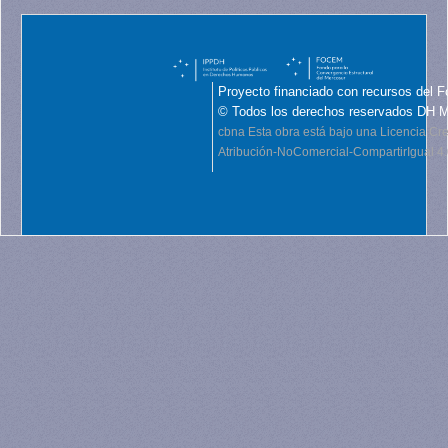
Proyecto financiado con recursos del F
© Todos los derechos reservados DH 
cbna
Esta obra está bajo una Licencia C
Atribución-NoComercial-CompartirIgual 4.0