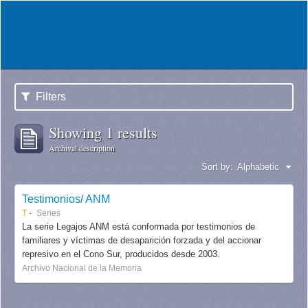
Filters
Showing 1 results
Archival description
Sort by:
Alphabetic
Testimonios/ ANM
T
Series
La serie Legajos ANM está conformada por testimonios de
familiares y víctimas de desaparición forzada y del accionar
represivo en el Cono Sur, producidos desde 2003.
Archivo Nacional de la Memoria