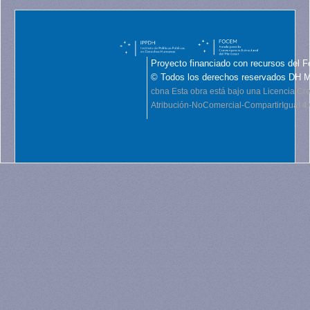
Proyecto financiado con recursos del F
© Todos los derechos reservados DH 
cbna
Esta obra está bajo una Licencia C
Atribución-NoComercial-CompartirIgual 4.0