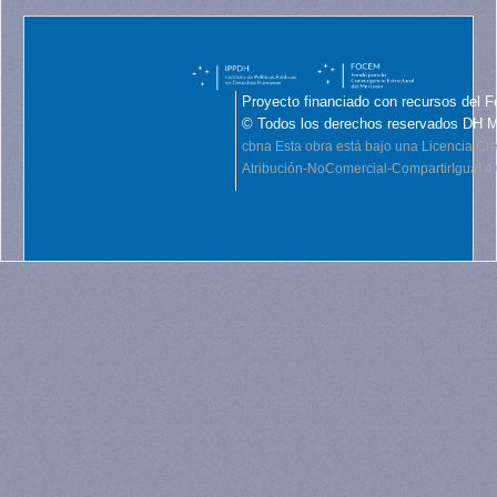
Proyecto financiado con recursos del F
© Todos los derechos reservados DH 
cbna
Esta obra está bajo una Licencia C
Atribución-NoComercial-CompartirIgual 4.0