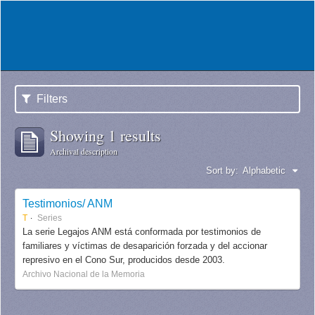
Filters
Showing 1 results
Archival description
Sort by:
Alphabetic
Testimonios/ ANM
T
Series
La serie Legajos ANM está conformada por testimonios de
familiares y víctimas de desaparición forzada y del accionar
represivo en el Cono Sur, producidos desde 2003.
Archivo Nacional de la Memoria