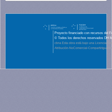
Proyecto financiado con recursos del F
© Todos los derechos reservados DH 
cbna
Esta obra está bajo una Licencia C
Atribución-NoComercial-CompartirIgual 4.0