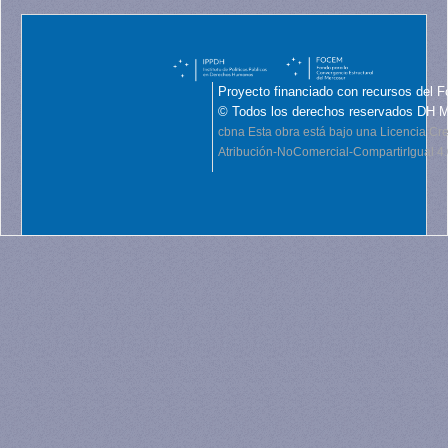
Proyecto financiado con recursos del F
© Todos los derechos reservados DH 
cbna
Esta obra está bajo una Licencia C
Atribución-NoComercial-CompartirIgual 4.0