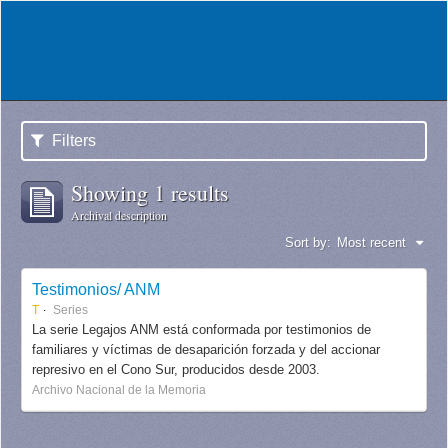
Filters
Showing 1 results
Archival description
Sort by:
Most recent
Testimonios/ ANM
T
Series
La serie Legajos ANM está conformada por testimonios de
familiares y víctimas de desaparición forzada y del accionar
represivo en el Cono Sur, producidos desde 2003.
Archivo Nacional de la Memoria