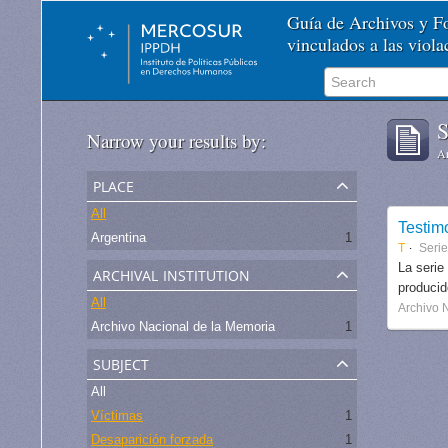
Guía de Archivos y 
vinculados a las viol
S
Narrow your results by:
Ar
place
All
Testim
Argentina
1
T
Seri
archival institution
La serie
produci
All
Archivo 
Archivo Nacional de la Memoria
1
subject
All
Víctimas
1
Desaparición forzada
1