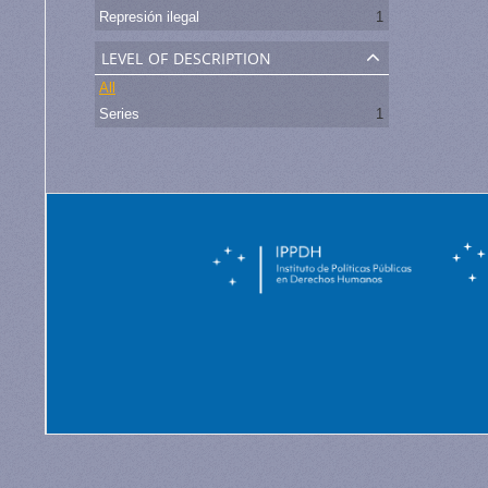
Represión ilegal
1
level of description
All
Series
1