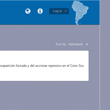
Log in
Sort by:
Alphabetic
aparición forzada y del accionar represivo en el Cono Sur,