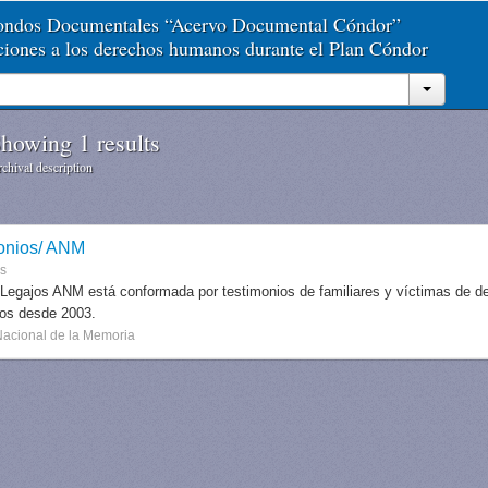
Fondos Documentales “Acervo Documental Cóndor”
aciones a los derechos humanos durante el Plan Cóndor
howing 1 results
chival description
onios/ ANM
es
 Legajos ANM está conformada por testimonios de familiares y víctimas de des
dos desde 2003.
Nacional de la Memoria