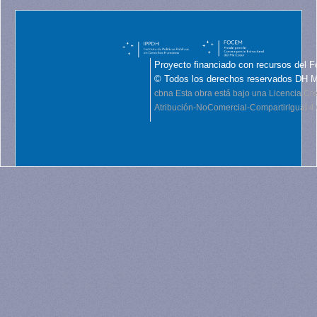
Proyecto financiado con recursos del F
© Todos los derechos reservados DH 
cbna
Esta obra está bajo una Licencia C
Atribución-NoComercial-CompartirIgual 4.0