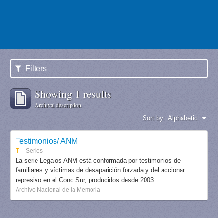
Filters
Showing 1 results
Archival description
Sort by:
Alphabetic
Testimonios/ ANM
T
Series
La serie Legajos ANM está conformada por testimonios de
familiares y víctimas de desaparición forzada y del accionar
represivo en el Cono Sur, producidos desde 2003.
Archivo Nacional de la Memoria