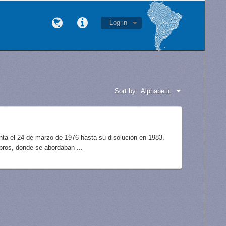
Log in
Sort by:
Alphabetic
unta el 24 de marzo de 1976 hasta su disolución en 1983.
bros, donde se abordaban ...