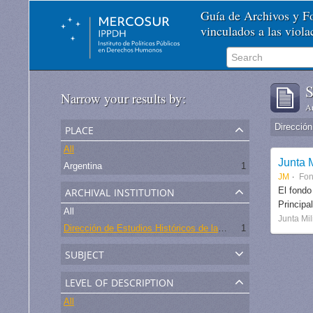
Guía de Archivos y 
vinculados a las viol
S
Narrow your results by:
Ar
place
All
Junta M
Argentina
1
JM
Fo
archival institution
El fondo
Principa
All
Junta Mil
Dirección de Estudios Históricos de la Fuerza Aérea
1
subject
level of description
All