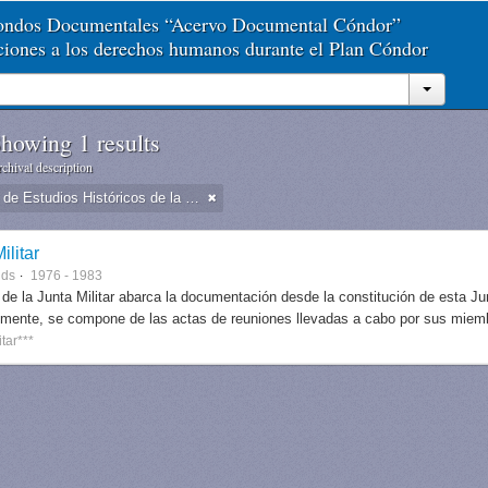
Fondos Documentales “Acervo Documental Cóndor”
aciones a los derechos humanos durante el Plan Cóndor
howing 1 results
chival description
Dirección de Estudios Históricos de la Fuerza Aérea
ilitar
nds
1976 - 1983
 de la Junta Militar abarca la documentación desde la constitución de esta J
lmente, se compone de las actas de reuniones llevadas a cabo por sus miem
itar***