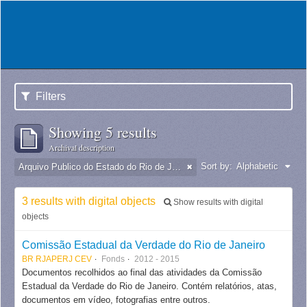
Filters
Showing 5 results
Archival description
Sort by:
Alphabetic
Arquivo Publico do Estado do Rio de Janeiro -
3 results with digital objects
Show results with digital
objects
Comissão Estadual da Verdade do Rio de Janeiro
BR RJAPERJ CEV
Fonds
2012 - 2015
Documentos recolhidos ao final das atividades da Comissão
Estadual da Verdade do Rio de Janeiro. Contém relatórios, atas,
documentos em vídeo, fotografias entre outros.