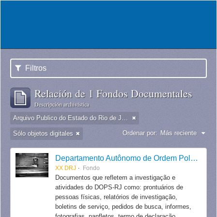
Filtros
Relación de 1 Fondos Documentales
Descripción archivística
Arquivo Publico do Estado do Rio de Janeiro -
Ordenar por:
Más reciente
Sólo objetos digitales
Departamento Autônomo de Ordem Política e Social do Estado do Rio de Janeiro
XX DRJ
Fondo
Documentos que refletem a investigação e
atividades do DOPS-RJ como: prontuários de
pessoas físicas, relatórios de investigação,
boletins de serviço, pedidos de busca, informes,
fotografias, panfletos, termo de declaração,