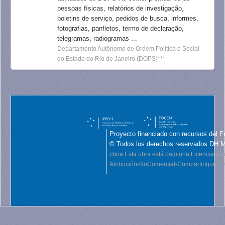
pessoas físicas, relatórios de investigação,
boletins de serviço, pedidos de busca, informes,
fotografias, panfletos, termo de declaração,
telegramas, radiogramas ...
Departamento Autônomo de Ordem Política e Social
do Estado do Rio de Janeiro (DOPS)***
Proyecto financiado con recursos del F
© Todos los derechos reservados DH 
cbna
Esta obra está bajo una Licencia C
Atribución-NoComercial-CompartirIgual 4.0