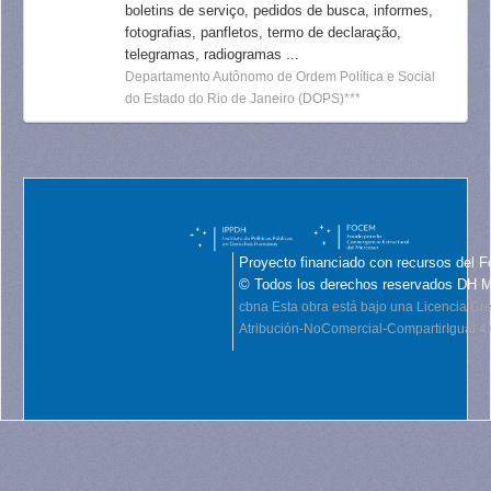
boletins de serviço, pedidos de busca, informes,
fotografias, panfletos, termo de declaração,
telegramas, radiogramas ...
Departamento Autônomo de Ordem Política e Social
do Estado do Rio de Janeiro (DOPS)***
Proyecto financiado con recursos del F
© Todos los derechos reservados DH 
cbna
Esta obra está bajo una Licencia C
Atribución-NoComercial-CompartirIgual 4.0