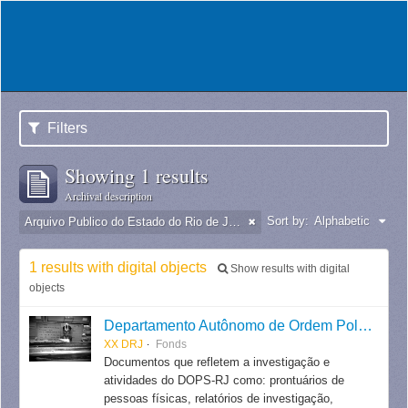
Filters
Showing 1 results
Archival description
Sort by:
Alphabetic
Arquivo Publico do Estado do Rio de Janeiro -
1 results with digital objects
Show results with digital
objects
Departamento Autônomo de Ordem Política e Social do Estado do Rio de Janeiro
XX DRJ
Fonds
Documentos que refletem a investigação e
atividades do DOPS-RJ como: prontuários de
pessoas físicas, relatórios de investigação,