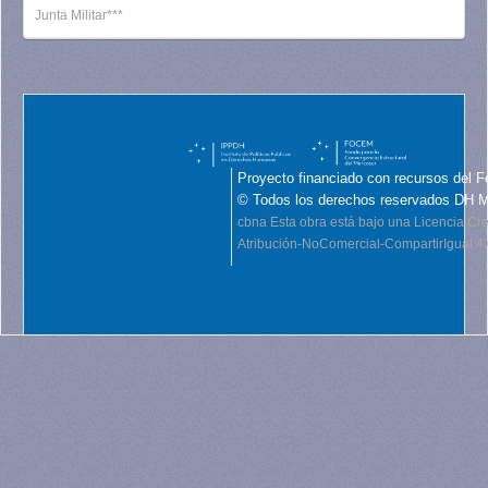
Junta Militar***
Proyecto financiado con recursos del F
© Todos los derechos reservados DH 
cbna
Esta obra está bajo una Licencia C
Atribución-NoComercial-CompartirIgual 4.0