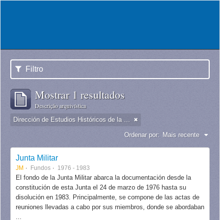
Filtro
Mostrar 1 resultados
Descrição arquivística
Dirección de Estudios Históricos de la Fuerza Aérea
Ordenar por:
Mais recente
Junta Militar
JM
Fundos
1976 - 1983
El fondo de la Junta Militar abarca la documentación desde la
constitución de esta Junta el 24 de marzo de 1976 hasta su
disolución en 1983. Principalmente, se compone de las actas de
reuniones llevadas a cabo por sus miembros, donde se abordaban
...