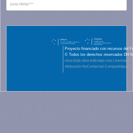
Junta Militar***
Proyecto financiado con recursos del F
© Todos los derechos reservados DH 
cbna
Esta obra está bajo una Licencia C
Atribución-NoComercial-CompartirIgual 4.0