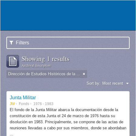
Filters
Showing 1 results
Archival description
Dirección de Estudios Históricos de la Fuerza Aérea
Sort by:
Most recent
Junta Militar
JM
Fonds
1976 - 1983
El fondo de la Junta Militar abarca la documentación desde la
constitución de esta Junta el 24 de marzo de 1976 hasta su
disolución en 1983. Principalmente, se compone de las actas de
reuniones llevadas a cabo por sus miembros, donde se abordaban
...