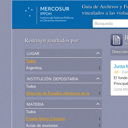
Guía de Archivos y 
vinculados a las viol
R
Restringir resultados por:
De
lugar
Todos
Junta M
Argentina
1
JM
Fo
institución depositaria
El fondo
Principa
Todos
Junta Mil
Dirección de Estudios Históricos de la Fuerza Aérea
1
materia
Todos
Estado Mayor Conjunto
1
Actas de reuniones
1