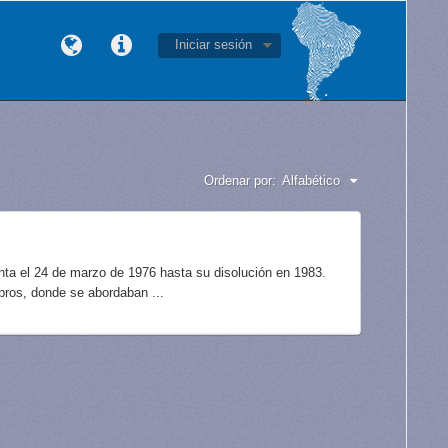
Iniciar sesión
Ordenar por:
Alfabético
unta el 24 de marzo de 1976 hasta su disolución en 1983.
bros, donde se abordaban ...