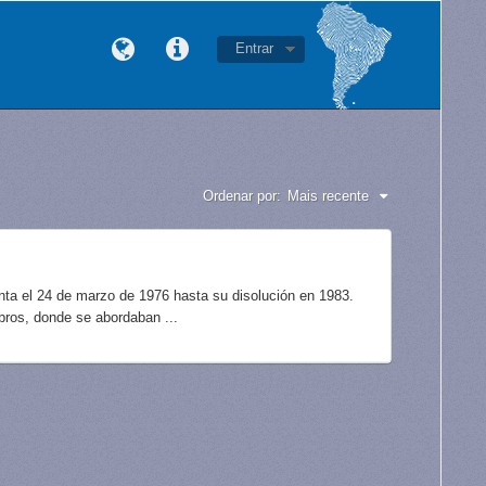
Entrar
Ordenar por:
Mais recente
unta el 24 de marzo de 1976 hasta su disolución en 1983.
bros, donde se abordaban ...