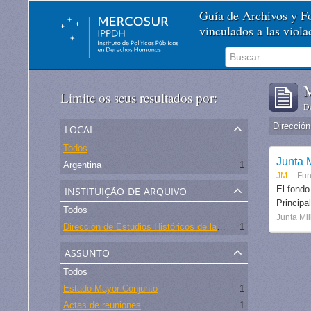
Guía de Archivos y 
vinculados a las viol
M
Limite os seus resultados por:
De
local
Todos
Junta M
Argentina
1
JM
Fu
instituição de arquivo
El fondo
Principa
Todos
Junta Mil
Dirección de Estudios Históricos de la Fuerza Aérea
1
assunto
Todos
Estado Mayor Conjunto
1
Actas de reuniones
1