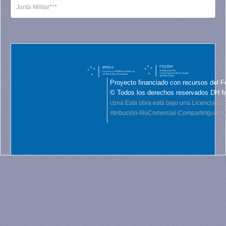
Junta Militar***
Proyecto financiado con recursos del F
© Todos los derechos reservados DH 
cbna
Esta obra está bajo una Licencia C
Atribución-NoComercial-CompartirIgual 4.0