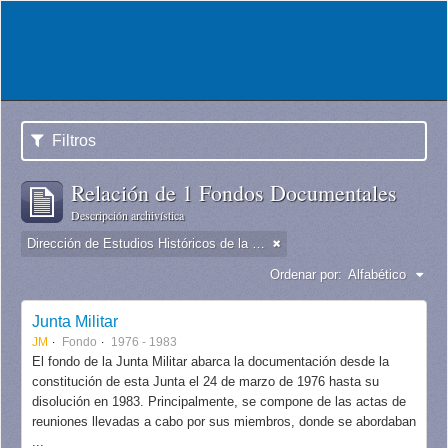
Filtros
Relación de 1 Fondos Documentales
Descripción archivística
Dirección de Estudios Históricos de la Fuerza Aérea
Ordenar por:
Alfabético
Junta Militar
JM
Fondo
1976 - 1983
El fondo de la Junta Militar abarca la documentación desde la
constitución de esta Junta el 24 de marzo de 1976 hasta su
disolución en 1983. Principalmente, se compone de las actas de
reuniones llevadas a cabo por sus miembros, donde se abordaban
...