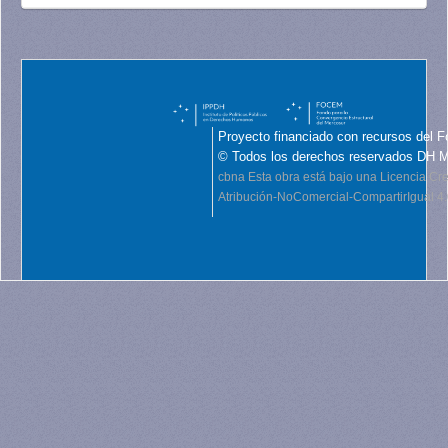
Proyecto financiado con recursos del F
© Todos los derechos reservados DH 
cbna
Esta obra está bajo una Licencia C
Atribución-NoComercial-CompartirIgual 4.0