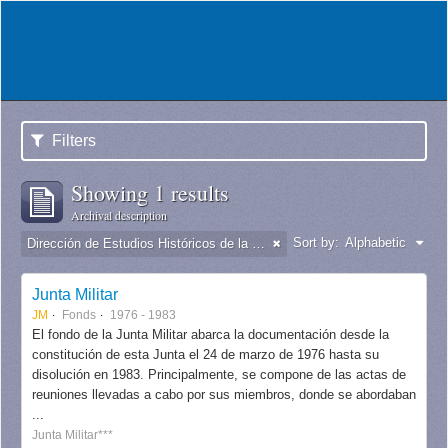
Filters
Showing 1 results
Archival description
Sort by:
Alphabetic
Dirección de Estudios Históricos de la Fuerza Aérea
Junta Militar
JM
Fonds
1976 - 1983
El fondo de la Junta Militar abarca la documentación desde la
constitución de esta Junta el 24 de marzo de 1976 hasta su
disolución en 1983. Principalmente, se compone de las actas de
reuniones llevadas a cabo por sus miembros, donde se abordaban
...
Junta Militar***