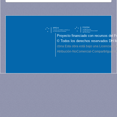
Proyecto financiado con recursos del F
© Todos los derechos reservados DH 
cbna
Esta obra está bajo una Licencia C
Atribución-NoComercial-CompartirIgual 4.0