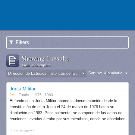
Filters
Showing 1 results
Archival description
Sort by:
Alphabetic
Dirección de Estudios Históricos de la Fuerza Aérea
Junta Militar
JM
Fonds
1976 - 1983
El fondo de la Junta Militar abarca la documentación desde la
constitución de esta Junta el 24 de marzo de 1976 hasta su
disolución en 1983. Principalmente, se compone de las actas de
reuniones llevadas a cabo por sus miembros, donde se abordaban
...
Junta Militar***