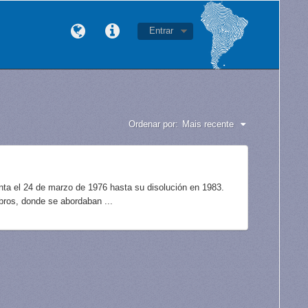
Entrar
Ordenar por:
Mais recente
unta el 24 de marzo de 1976 hasta su disolución en 1983.
bros, donde se abordaban ...