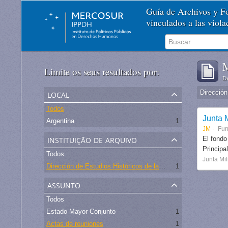
Guía de Archivos y 
vinculados a las viol
M
Limite os seus resultados por:
De
local
Todos
Junta M
Argentina
1
JM
Fu
instituição de arquivo
El fondo
Principa
Todos
Junta Mil
Dirección de Estudios Históricos de la Fuerza Aérea
1
assunto
Todos
Estado Mayor Conjunto
1
Actas de reuniones
1