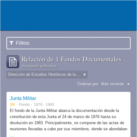
Filtros
Relación de 1 Fondos Documentales
Descripción archivística
Dirección de Estudios Históricos de la Fuerza Aérea
Ordenar por:
Más reciente
Junta Militar
JM
Fondo
1976 - 1983
El fondo de la Junta Militar abarca la documentación desde la
constitución de esta Junta el 24 de marzo de 1976 hasta su
disolución en 1983. Principalmente, se compone de las actas de
reuniones llevadas a cabo por sus miembros, donde se abordaban
...