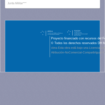
Junta Militar***
Proyecto financiado con recursos del F
© Todos los derechos reservados DH 
cbna
Esta obra está bajo una Licencia C
Atribución-NoComercial-CompartirIgual 4.0