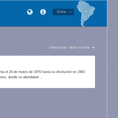
Entrar
Ordenar por:
Mais recente
unta el 24 de marzo de 1976 hasta su disolución en 1983.
bros, donde se abordaban ...