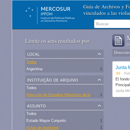
Guía de Archivos y 
vinculados a las viol
M
Limite os seus resultados por:
De
local
Todos
Junta M
Argentina
1
JM
Fu
instituição de arquivo
El fondo
Principa
Todos
Junta Mil
Dirección de Estudios Históricos de la Fuerza Aérea
1
assunto
Todos
Estado Mayor Conjunto
1
Actas de reuniones
1