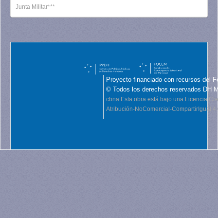
Junta Militar***
Proyecto financiado con recursos del F
© Todos los derechos reservados DH 
cbna
Esta obra está bajo una Licencia C
Atribución-NoComercial-CompartirIgual 4.0