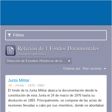
Filtros
Relación de 1 Fondos Documentales
Descripción archivística
Dirección de Estudios Históricos de la Fuerza Aérea
Ordenar por:
Más reciente
Junta Militar
JM
Fondo
1976 - 1983
El fondo de la Junta Militar abarca la documentación desde la
constitución de esta Junta el 24 de marzo de 1976 hasta su
disolución en 1983. Principalmente, se compone de las actas de
reuniones llevadas a cabo por sus miembros, donde se abordaban
...