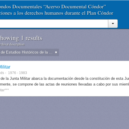
Fondos Documentales “Acervo Documental Cóndor”
aciones a los derechos humanos durante el Plan Cóndor
howing 1 results
chival description
Dirección de Estudios Históricos de la Fuerza Aérea
ilitar
nds
1976 - 1983
 de la Junta Militar abarca la documentación desde la constitución de esta J
lmente, se compone de las actas de reuniones llevadas a cabo por sus miem
itar***