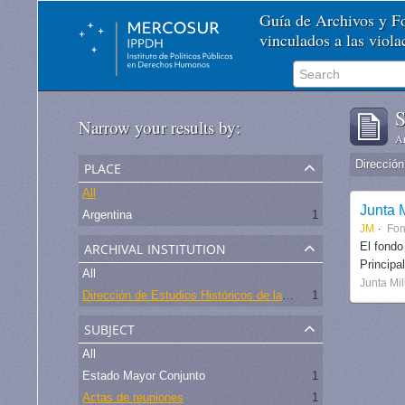
Guía de Archivos y 
vinculados a las viol
S
Narrow your results by:
Ar
place
All
Junta M
Argentina
1
JM
Fo
archival institution
El fondo
Principa
All
Junta Mil
Dirección de Estudios Históricos de la Fuerza Aérea
1
subject
All
Estado Mayor Conjunto
1
Actas de reuniones
1