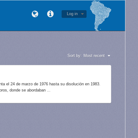
Log in
Sort by:
Most recent
unta el 24 de marzo de 1976 hasta su disolución en 1983.
bros, donde se abordaban ...