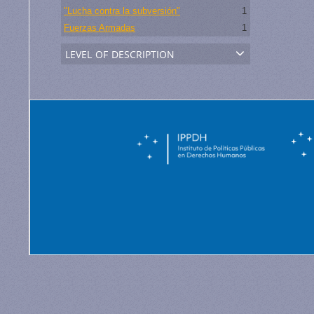
"Lucha contra la subversión"
1
Fuerzas Armadas
1
level of description