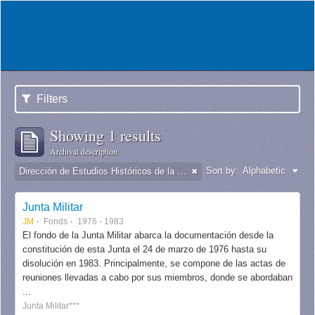
Filters
Showing 1 results
Archival description
Sort by:
Alphabetic
Dirección de Estudios Históricos de la Fuerza Aérea
Junta Militar
JM
Fonds
1976 - 1983
El fondo de la Junta Militar abarca la documentación desde la
constitución de esta Junta el 24 de marzo de 1976 hasta su
disolución en 1983. Principalmente, se compone de las actas de
reuniones llevadas a cabo por sus miembros, donde se abordaban
...
Junta Militar***