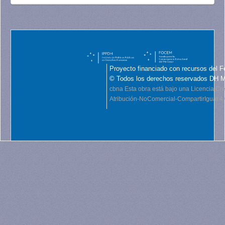
Proyecto financiado con recursos del F
© Todos los derechos reservados DH 
cbna
Esta obra está bajo una Licencia C
Atribución-NoComercial-CompartirIgual 4.0