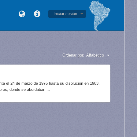
Iniciar sesión
Ordenar por:
Alfabético
unta el 24 de marzo de 1976 hasta su disolución en 1983.
bros, donde se abordaban ...