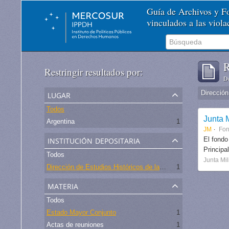
Guía de Archivos y 
vinculados a las viol
R
Restringir resultados por:
De
lugar
Todos
Junta M
Argentina
1
JM
Fo
institución depositaria
El fondo
Principa
Todos
Junta Mil
Dirección de Estudios Históricos de la Fuerza Aérea
1
materia
Todos
Estado Mayor Conjunto
1
Actas de reuniones
1