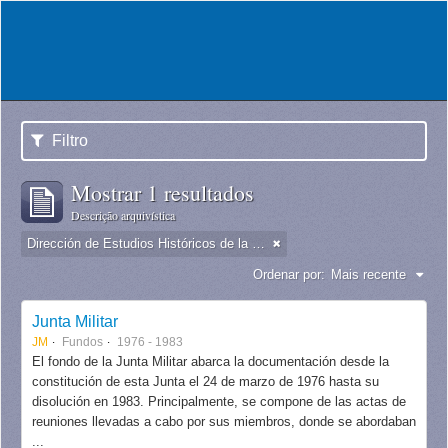
Filtro
Mostrar 1 resultados
Descrição arquivística
Dirección de Estudios Históricos de la Fuerza Aérea
Ordenar por:
Mais recente
Junta Militar
JM
Fundos
1976 - 1983
El fondo de la Junta Militar abarca la documentación desde la
constitución de esta Junta el 24 de marzo de 1976 hasta su
disolución en 1983. Principalmente, se compone de las actas de
reuniones llevadas a cabo por sus miembros, donde se abordaban
...