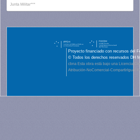
Junta Militar***
Proyecto financiado con recursos del F
© Todos los derechos reservados DH 
cbna
Esta obra está bajo una Licencia C
Atribución-NoComercial-CompartirIgual 4.0