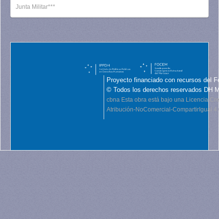
Junta Militar***
Proyecto financiado con recursos del F
© Todos los derechos reservados DH 
cbna
Esta obra está bajo una Licencia C
Atribución-NoComercial-CompartirIgual 4.0