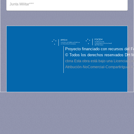
Junta Militar***
Proyecto financiado con recursos del F
© Todos los derechos reservados DH 
cbna
Esta obra está bajo una Licencia C
Atribución-NoComercial-CompartirIgual 4.0