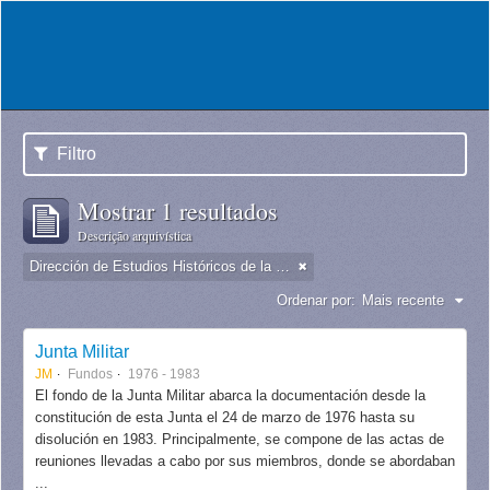
Filtro
Mostrar 1 resultados
Descrição arquivística
Dirección de Estudios Históricos de la Fuerza Aérea
Ordenar por:
Mais recente
Junta Militar
JM
Fundos
1976 - 1983
El fondo de la Junta Militar abarca la documentación desde la
constitución de esta Junta el 24 de marzo de 1976 hasta su
disolución en 1983. Principalmente, se compone de las actas de
reuniones llevadas a cabo por sus miembros, donde se abordaban
...