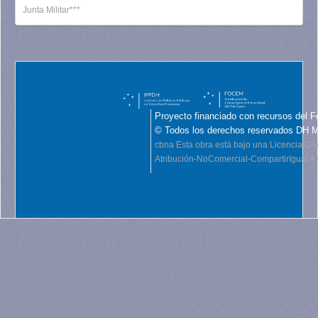
Junta Militar***
Proyecto financiado con recursos del F
© Todos los derechos reservados DH 
cbna
Esta obra está bajo una Licencia C
Atribución-NoComercial-CompartirIgual 4.0