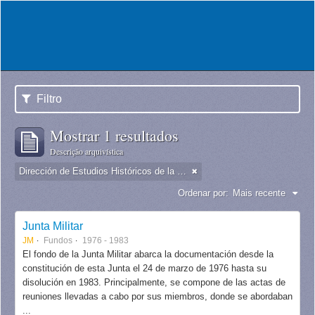
Filtro
Mostrar 1 resultados
Descrição arquivística
Dirección de Estudios Históricos de la Fuerza Aérea
Ordenar por:
Mais recente
Junta Militar
JM
Fundos
1976 - 1983
El fondo de la Junta Militar abarca la documentación desde la
constitución de esta Junta el 24 de marzo de 1976 hasta su
disolución en 1983. Principalmente, se compone de las actas de
reuniones llevadas a cabo por sus miembros, donde se abordaban
...