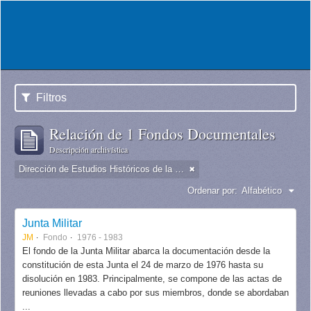
Filtros
Relación de 1 Fondos Documentales
Descripción archivística
Dirección de Estudios Históricos de la Fuerza Aérea
Ordenar por:
Alfabético
Junta Militar
JM
Fondo
1976 - 1983
El fondo de la Junta Militar abarca la documentación desde la
constitución de esta Junta el 24 de marzo de 1976 hasta su
disolución en 1983. Principalmente, se compone de las actas de
reuniones llevadas a cabo por sus miembros, donde se abordaban
...