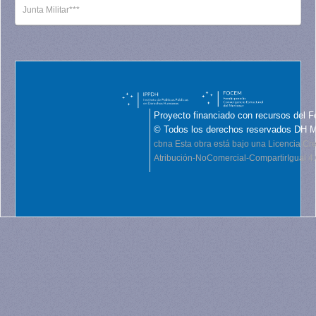
Junta Militar***
Proyecto financiado con recursos del F
© Todos los derechos reservados DH 
cbna
Esta obra está bajo una Licencia C
Atribución-NoComercial-CompartirIgual 4.0